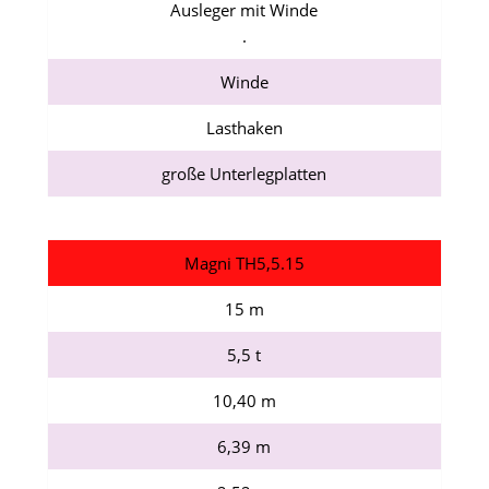
Ausleger mit Winde
.
Winde
Lasthaken
große Unterlegplatten
Magni TH5,5.15
15 m
5,5 t
10,40 m
6,39 m