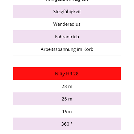
Steigfähigkeit
Wenderadius
Fahrantrieb
Arbeitsspannung im Korb
Nifty HR 28
28 m
26 m
19m
360 °