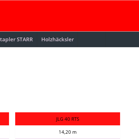
tapler STARR
Holzhäcksler
JLG 40 RTS
14,20 m